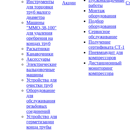
Пусконаладочные
Инструменты
Акции
С
работы
для торцовки
Монтаж
труб малого
оборудования
диаметра
Подбор
Машины
оборудования
"ММО-38-100"
Сервисное
для удаления
обслуживание
оребрения на
Получение
концах труб
сертификата СТ-1
Раскатники
Пневмоаудит для
Канавочники
компрессоров
Аксессуары
Дистанционный
Электрические
мониторинг
вальцовочные
компрессора
машины
Устройства для
очистки труб
Оборудование
для
обслуживания
резьбовых
соединений
Устройство для
герметизации
конца трубы