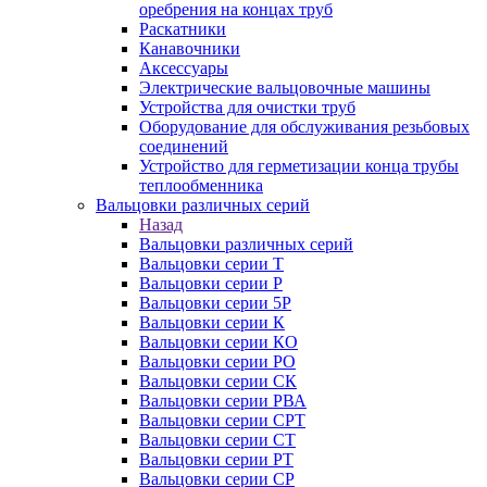
оребрения на концах труб
Раскатники
Канавочники
Аксессуары
Электрические вальцовочные машины
Устройства для очистки труб
Оборудование для обслуживания резьбовых
соединений
Устройство для герметизации конца трубы
теплообменника
Вальцовки различных серий
Назад
Вальцовки различных серий
Вальцовки серии Т
Вальцовки серии Р
Вальцовки серии 5Р
Вальцовки серии К
Вальцовки серии КО
Вальцовки серии РО
Вальцовки серии СК
Вальцовки серии РВА
Вальцовки серии СРТ
Вальцовки серии СТ
Вальцовки серии РТ
Вальцовки серии СР