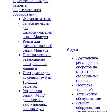
Приспособления для
ремонта
энергетического
оборудования
Фаскосниматели
Запасные части
для
фаскоснимателей
серии Мангуст
Резцы для
фаскоснимателей
Услуги
серии Мангуст
Пневматические
Доустановка
реверсивные
регулировки
вальцовочные
оборотов на
машины
магнитно-
Инструмент для
сверлильные
удаления труб из
станки
трубных
Поставка
решеток
запчастей
Устройства
Техническое
серии "МТК"
обслуживание
для отрезки
Ремонт
выступающих
оборудования
концов труб