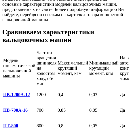
основные характеристики моделей вальцовочных машин,
представленных на сайте. Более подробную информацию Вы
найдете, перейдя по ссылкам на карточки товара конкретной
вальцовочной машины.
Сравниваем характеристики
вальцовочных машин
Частота
вращения
Нал
Модель
шпинделя
Максимальный
Минимальный
авто
пневматической
на
крутящий
крутящий
конт
вальцовочной
холостом
момент, кгм
момент, кгм
крут
машины
ходу, об/
мом
мин
ПВ-1200А-12
1200
0,4
0,03
Да
ПВ-700А-16
700
0,85
0,05
Да
ПТ-800
800
0,8
0,05
Да