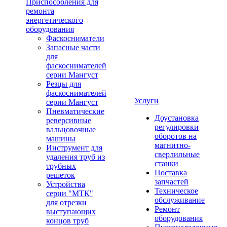
Приспособления для
ремонта
энергетического
оборудования
Фаскосниматели
Запасные части
для
фаскоснимателей
серии Мангуст
Резцы для
фаскоснимателей
Услуги
серии Мангуст
Пневматические
Доустановка
реверсивные
регулировки
вальцовочные
оборотов на
машины
магнитно-
Инструмент для
сверлильные
удаления труб из
станки
трубных
Поставка
решеток
запчастей
Устройства
Техническое
серии "МТК"
обслуживание
для отрезки
Ремонт
выступающих
оборудования
концов труб