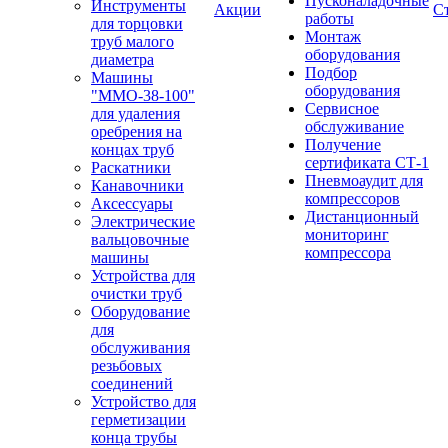
Пусконаладочные
Инструменты
Акции
С
работы
для торцовки
Монтаж
труб малого
оборудования
диаметра
Подбор
Машины
оборудования
"ММО-38-100"
Сервисное
для удаления
обслуживание
оребрения на
Получение
концах труб
сертификата СТ-1
Раскатники
Пневмоаудит для
Канавочники
компрессоров
Аксессуары
Дистанционный
Электрические
мониторинг
вальцовочные
компрессора
машины
Устройства для
очистки труб
Оборудование
для
обслуживания
резьбовых
соединений
Устройство для
герметизации
конца трубы