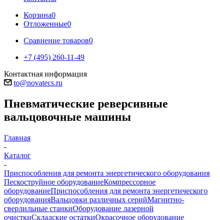
Корзина
0
Отложенные
0
Сравнение товаров
0
+7 (495) 260-11-49
Контактная информация
to@novatecs.ru
Пневматические реверсивные
вальцовочные машины
Главная
-
Каталог
-
Приспособления для ремонта энергетического оборудования
Пескоструйное оборудование
Компрессорное
оборудование
Приспособления для ремонта энергетического
оборудования
Вальцовки различных серий
Магнитно-
сверлильные станки
Оборудование лазерной
очистки
Складские остатки
Окрасочное оборудование