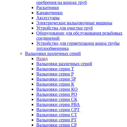
оребрения на концах труб
Раскатники
Канавочники
Аксессуары
Электрические вальцовочные машины
Устройства для очистки труб
Оборудование для обслуживания резьбовых
соединений
Устройство для герметизации конца трубы
теплообменника
Вальцовки различных серий
Назад
Вальцовки различных серий
Вальцовки серии Т
Вальцовки серии Р
Вальцовки серии 5Р
Вальцовки серии К
Вальцовки серии КО
Вальцовки серии РО
Вальцовки серии СК
Вальцовки серии РВА
Вальцовки серии СРТ
Вальцовки серии СТ
Вальцовки серии РТ
Вальцовки серии СР