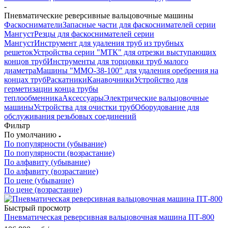
-
Пневматические реверсивные вальцовочные машины
Фаскосниматели
Запасные части для фаскоснимателей серии
Мангуст
Резцы для фаскоснимателей серии
Мангуст
Инструмент для удаления труб из трубных
решеток
Устройства серии "МТК" для отрезки выступающих
концов труб
Инструменты для торцовки труб малого
диаметра
Машины "ММО-38-100" для удаления оребрения на
концах труб
Раскатники
Канавочники
Устройство для
герметизации конца трубы
теплообменника
Аксессуары
Электрические вальцовочные
машины
Устройства для очистки труб
Оборудование для
обслуживания резьбовых соединений
Фильтр
По умолчанию
По популярности (убывание)
По популярности (возрастание)
По алфавиту (убывание)
По алфавиту (возрастание)
По цене (убывание)
По цене (возрастание)
Быстрый просмотр
Пневматическая реверсивная вальцовочная машина ПТ-800