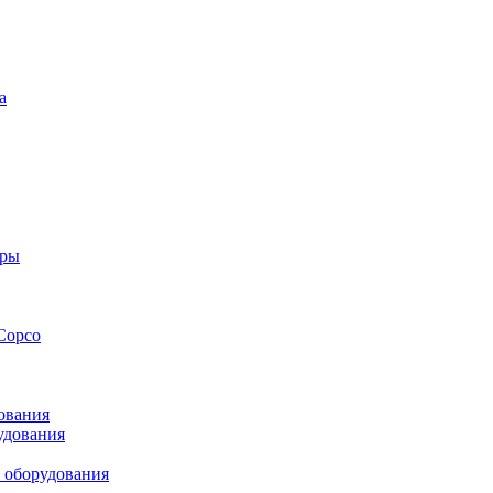
а
оры
Copco
ования
удования
 оборудования