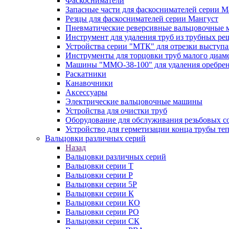
Фаскосниматели
Запасные части для фаскоснимателей серии М
Резцы для фаскоснимателей серии Мангуст
Пневматические реверсивные вальцовочные
Инструмент для удаления труб из трубных ре
Устройства серии "МТК" для отрезки выступ
Инструменты для торцовки труб малого диам
Машины "ММО-38-100" для удаления оребрен
Раскатники
Канавочники
Аксессуары
Электрические вальцовочные машины
Устройства для очистки труб
Оборудование для обслуживания резьбовых с
Устройство для герметизации конца трубы т
Вальцовки различных серий
Назад
Вальцовки различных серий
Вальцовки серии Т
Вальцовки серии Р
Вальцовки серии 5Р
Вальцовки серии К
Вальцовки серии КО
Вальцовки серии РО
Вальцовки серии СК