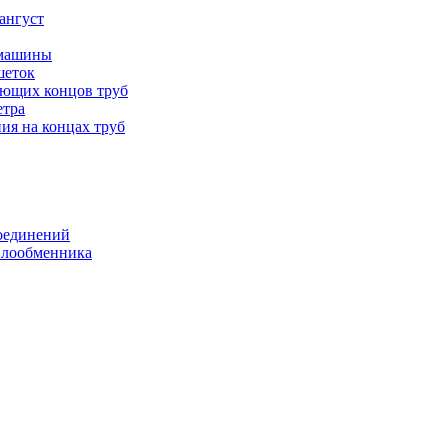
ангуст
 машины
шеток
ающих концов труб
етра
ия на концах труб
оединений
еплообменника