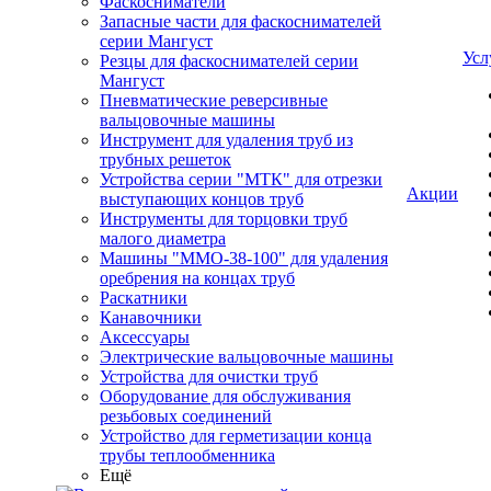
Фаскосниматели
Запасные части для фаскоснимателей
серии Мангуст
Усл
Резцы для фаскоснимателей серии
Мангуст
Пневматические реверсивные
вальцовочные машины
Инструмент для удаления труб из
трубных решеток
Устройства серии "МТК" для отрезки
Акции
выступающих концов труб
Инструменты для торцовки труб
малого диаметра
Машины "ММО-38-100" для удаления
оребрения на концах труб
Раскатники
Канавочники
Аксессуары
Электрические вальцовочные машины
Устройства для очистки труб
Оборудование для обслуживания
резьбовых соединений
Устройство для герметизации конца
трубы теплообменника
Ещё