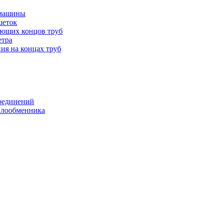
 машины
шеток
ающих концов труб
етра
ия на концах труб
оединений
еплообменника