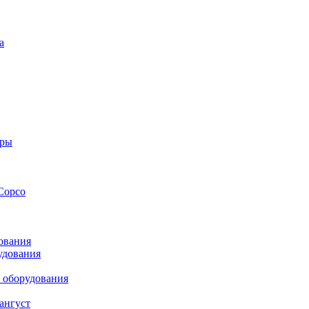
а
оры
Copco
ования
удования
 оборудования
ангуст