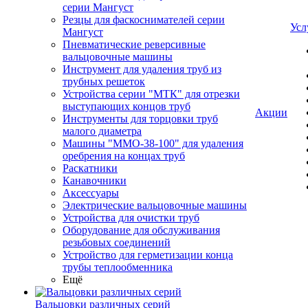
серии Мангуст
Резцы для фаскоснимателей серии
Усл
Мангуст
Пневматические реверсивные
вальцовочные машины
Инструмент для удаления труб из
трубных решеток
Устройства серии "МТК" для отрезки
выступающих концов труб
Акции
Инструменты для торцовки труб
малого диаметра
Машины "ММО-38-100" для удаления
оребрения на концах труб
Раскатники
Канавочники
Аксессуары
Электрические вальцовочные машины
Устройства для очистки труб
Оборудование для обслуживания
резьбовых соединений
Устройство для герметизации конца
трубы теплообменника
Ещё
Вальцовки различных серий