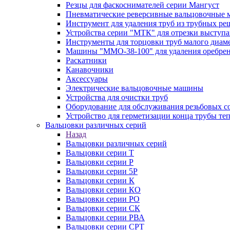
Резцы для фаскоснимателей серии Мангуст
Пневматические реверсивные вальцовочные
Инструмент для удаления труб из трубных ре
Устройства серии "МТК" для отрезки выступ
Инструменты для торцовки труб малого диам
Машины "ММО-38-100" для удаления оребрен
Раскатники
Канавочники
Аксессуары
Электрические вальцовочные машины
Устройства для очистки труб
Оборудование для обслуживания резьбовых с
Устройство для герметизации конца трубы т
Вальцовки различных серий
Назад
Вальцовки различных серий
Вальцовки серии Т
Вальцовки серии Р
Вальцовки серии 5Р
Вальцовки серии К
Вальцовки серии КО
Вальцовки серии РО
Вальцовки серии СК
Вальцовки серии РВА
Вальцовки серии СРТ