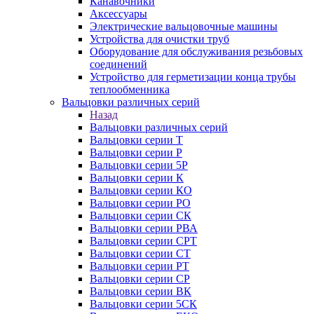
Канавочники
Аксессуары
Электрические вальцовочные машины
Устройства для очистки труб
Оборудование для обслуживания резьбовых
соединений
Устройство для герметизации конца трубы
теплообменника
Вальцовки различных серий
Назад
Вальцовки различных серий
Вальцовки серии Т
Вальцовки серии Р
Вальцовки серии 5Р
Вальцовки серии К
Вальцовки серии КО
Вальцовки серии РО
Вальцовки серии СК
Вальцовки серии РВА
Вальцовки серии СРТ
Вальцовки серии СТ
Вальцовки серии РТ
Вальцовки серии СР
Вальцовки серии ВК
Вальцовки серии 5СК