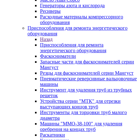
Генераторы азота и кислорода
Ресиверы
Расходные материалы компрессорного
оборудования
Приспособления для ремонта энергетического
оборудования
Назад
Приспособления для ремонта
энергетического оборудования
Фаскосниматели
Запасные части для фаскоснимателей серии
Мангуст
Резцы для фаскоснимателей серии Мангуст
Пневматические реверсивные вальцовочные
машины
Инструмент для удаления труб из трубных
решеток
Устройства серии "МТК" для отрезки
выступающих концов труб
Инструменты для торцовки труб малого
диаметра
Машины "ММО-38-100" для удаления
оребрения на концах труб
Раскатники