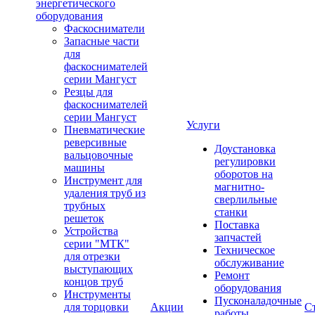
энергетического
оборудования
Фаскосниматели
Запасные части
для
фаскоснимателей
серии Мангуст
Резцы для
фаскоснимателей
серии Мангуст
Услуги
Пневматические
реверсивные
Доустановка
вальцовочные
регулировки
машины
оборотов на
Инструмент для
магнитно-
удаления труб из
сверлильные
трубных
станки
решеток
Поставка
Устройства
запчастей
серии "МТК"
Техническое
для отрезки
обслуживание
выступающих
Ремонт
концов труб
оборудования
Инструменты
Пусконаладочные
для торцовки
Акции
С
работы