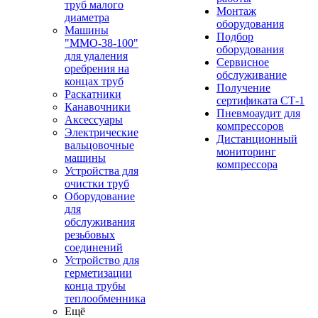
труб малого
Монтаж
диаметра
оборудования
Машины
Подбор
"ММО-38-100"
оборудования
для удаления
Сервисное
оребрения на
обслуживание
концах труб
Получение
Раскатники
сертификата СТ-1
Канавочники
Пневмоаудит для
Аксессуары
компрессоров
Электрические
Дистанционный
вальцовочные
мониторинг
машины
компрессора
Устройства для
очистки труб
Оборудование
для
обслуживания
резьбовых
соединений
Устройство для
герметизации
конца трубы
теплообменника
Ещё