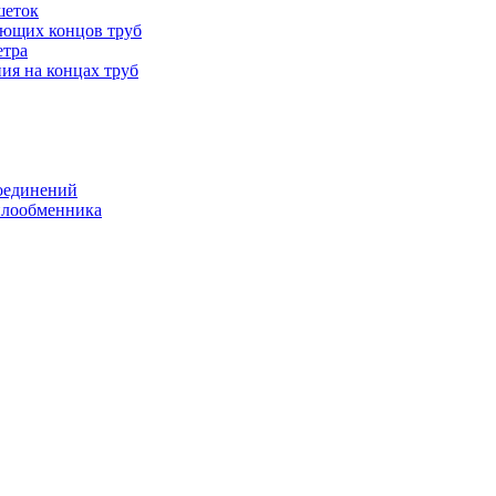
шеток
ающих концов труб
етра
ия на концах труб
оединений
еплообменника