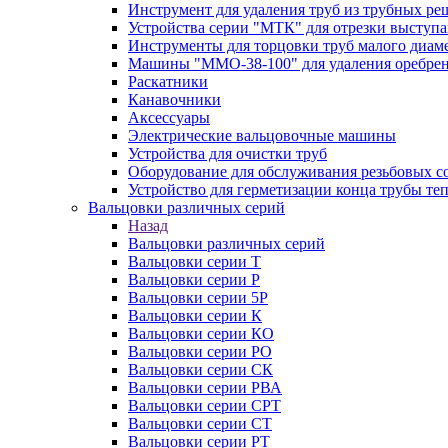
Инструмент для удаления труб из трубных ре
Устройства серии "МТК" для отрезки выступ
Инструменты для торцовки труб малого диам
Машины "ММО-38-100" для удаления оребрен
Раскатники
Канавочники
Аксессуары
Электрические вальцовочные машины
Устройства для очистки труб
Оборудование для обслуживания резьбовых с
Устройство для герметизации конца трубы т
Вальцовки различных серий
Назад
Вальцовки различных серий
Вальцовки серии Т
Вальцовки серии Р
Вальцовки серии 5Р
Вальцовки серии К
Вальцовки серии КО
Вальцовки серии РО
Вальцовки серии СК
Вальцовки серии РВА
Вальцовки серии СРТ
Вальцовки серии СТ
Вальцовки серии РТ