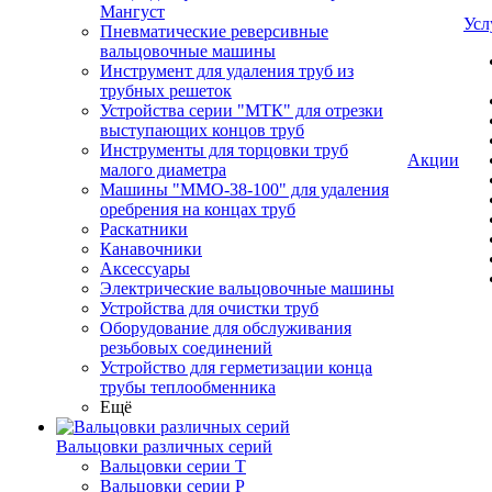
Мангуст
Усл
Пневматические реверсивные
вальцовочные машины
Инструмент для удаления труб из
трубных решеток
Устройства серии "МТК" для отрезки
выступающих концов труб
Инструменты для торцовки труб
Акции
малого диаметра
Машины "ММО-38-100" для удаления
оребрения на концах труб
Раскатники
Канавочники
Аксессуары
Электрические вальцовочные машины
Устройства для очистки труб
Оборудование для обслуживания
резьбовых соединений
Устройство для герметизации конца
трубы теплообменника
Ещё
Вальцовки различных серий
Вальцовки серии Т
Вальцовки серии Р