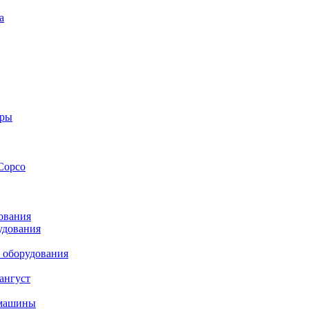
а
оры
Copco
ования
удования
 оборудования
ангуст
 машины