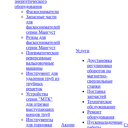
энергетического
оборудования
Фаскосниматели
Запасные части
для
фаскоснимателей
серии Мангуст
Резцы для
фаскоснимателей
серии Мангуст
Услуги
Пневматические
реверсивные
Доустановка
вальцовочные
регулировки
машины
оборотов на
Инструмент для
магнитно-
удаления труб из
сверлильные
трубных
станки
решеток
Поставка
Устройства
запчастей
серии "МТК"
Техническое
для отрезки
обслуживание
выступающих
Ремонт
концов труб
оборудования
Инструменты
Пусконаладочные
для торцовки
Акции
С
работы