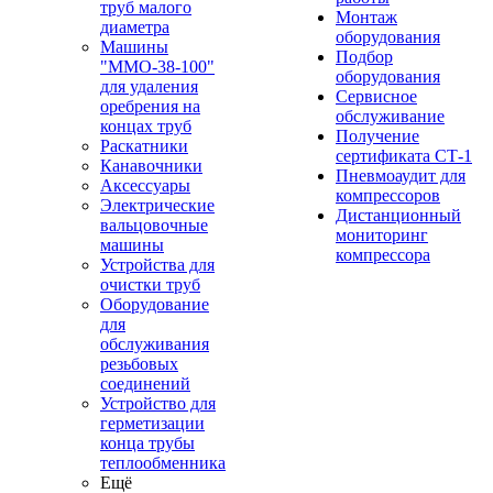
труб малого
Монтаж
диаметра
оборудования
Машины
Подбор
"ММО-38-100"
оборудования
для удаления
Сервисное
оребрения на
обслуживание
концах труб
Получение
Раскатники
сертификата СТ-1
Канавочники
Пневмоаудит для
Аксессуары
компрессоров
Электрические
Дистанционный
вальцовочные
мониторинг
машины
компрессора
Устройства для
очистки труб
Оборудование
для
обслуживания
резьбовых
соединений
Устройство для
герметизации
конца трубы
теплообменника
Ещё