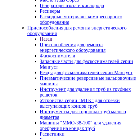
Генераторы азота и кислорода
Ресиверы
Расходные материалы компрессорного
оборудования
Приспособления для ремонта энергетического
оборудования
Назад
Приспособления для ремонта
энергетического оборудования
Фаскосниматели
Запасные части для фаскоснимателей серии
Мангуст
Резцы для фаскоснимателей серии Мангуст
Пневматические реверсивные вальцовочные
машины
Инструмент для удаления труб из трубных
решеток
Устройства серии "МТК" для отрезки
выступающих концов труб
Инструменты для торцовки труб малого
диаметра
Машины "ММО-38-100" для удаления
оребрения на концах труб
Раскатники