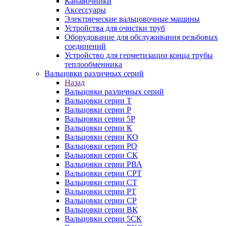
Канавочники
Аксессуары
Электрические вальцовочные машины
Устройства для очистки труб
Оборудование для обслуживания резьбовых
соединений
Устройство для герметизации конца трубы
теплообменника
Вальцовки различных серий
Назад
Вальцовки различных серий
Вальцовки серии Т
Вальцовки серии Р
Вальцовки серии 5Р
Вальцовки серии К
Вальцовки серии КО
Вальцовки серии РО
Вальцовки серии СК
Вальцовки серии РВА
Вальцовки серии СРТ
Вальцовки серии СТ
Вальцовки серии РТ
Вальцовки серии СР
Вальцовки серии ВК
Вальцовки серии 5СК