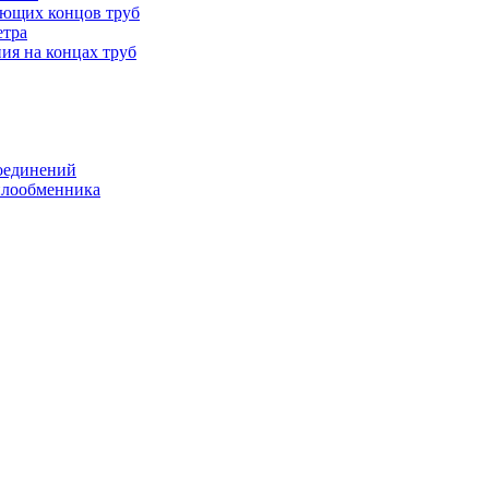
ающих концов труб
етра
ия на концах труб
оединений
еплообменника