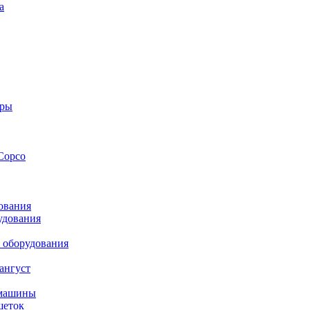
а
оры
Copco
ования
удования
 оборудования
ангуст
 машины
шеток