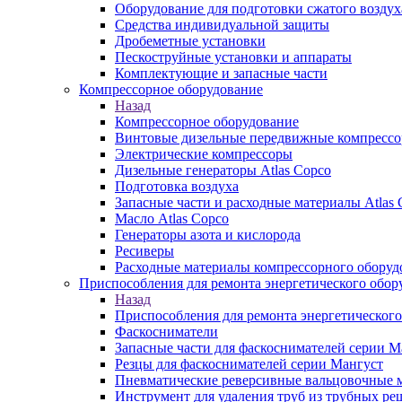
Оборудование для подготовки сжатого воздух
Средства индивидуальной защиты
Дробеметные установки
Пескоструйные установки и аппараты
Комплектующие и запасные части
Компрессорное оборудование
Назад
Компрессорное оборудование
Винтовые дизельные передвижные компресс
Электрические компрессоры
Дизельные генераторы Atlas Copco
Подготовка воздуха
Запасные части и расходные материалы Atlas 
Масло Atlas Copco
Генераторы азота и кислорода
Ресиверы
Расходные материалы компрессорного оборуд
Приспособления для ремонта энергетического обор
Назад
Приспособления для ремонта энергетического
Фаскосниматели
Запасные части для фаскоснимателей серии М
Резцы для фаскоснимателей серии Мангуст
Пневматические реверсивные вальцовочные
Инструмент для удаления труб из трубных ре