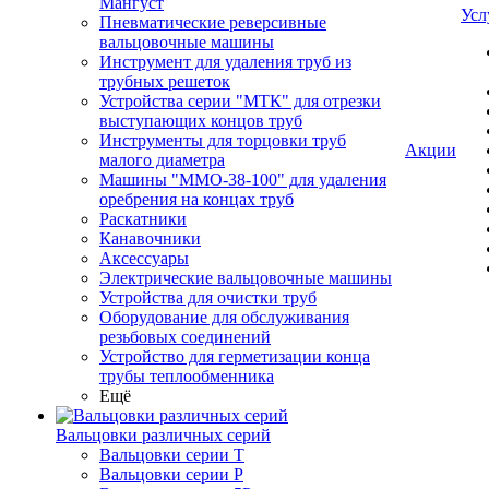
Мангуст
Усл
Пневматические реверсивные
вальцовочные машины
Инструмент для удаления труб из
трубных решеток
Устройства серии "МТК" для отрезки
выступающих концов труб
Инструменты для торцовки труб
Акции
малого диаметра
Машины "ММО-38-100" для удаления
оребрения на концах труб
Раскатники
Канавочники
Аксессуары
Электрические вальцовочные машины
Устройства для очистки труб
Оборудование для обслуживания
резьбовых соединений
Устройство для герметизации конца
трубы теплообменника
Ещё
Вальцовки различных серий
Вальцовки серии Т
Вальцовки серии Р