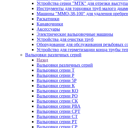
Устройства серии "МТК" для отрезки выступ
Инструменты для торцовки труб малого диам
Машины "ММО-38-100" для удаления оребрен
Раскатники
Канавочники
Аксессуары
Электрические вальцовочные машины
Устройства для очистки труб
Оборудование для обслуживания резьбовых с
Устройство для герметизации конца трубы т
Вальцовки различных серий
Назад
Вальцовки различных серий
Вальцовки серии Т
Вальцовки серии Р
Вальцовки серии 5Р
Вальцовки серии К
Вальцовки серии КО
Вальцовки серии РО
Вальцовки серии СК
Вальцовки серии РВА
Вальцовки серии СРТ
Вальцовки серии СТ
Вальцовки серии РТ
Вальцовки серии СР