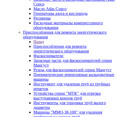
Copco
Масло Atlas Copco
Генераторы азота и кислорода
Ресиверы
Расходные материалы компрессорного
оборудования
Приспособления для ремонта энергетического
оборудования
Назад
Приспособления для ремонта
энергетического оборудования
Фаскосниматели
Запасные части для фаскоснимателей серии
Мангуст
Резцы для фаскоснимателей серии Мангуст
Пневматические реверсивные вальцовочные
машины
Инструмент для удаления труб из трубных
решеток
Устройства серии "МТК" для отрезки
выступающих концов труб
Инструменты для торцовки труб малого
диаметра
Машины "ММО-38-100" для удаления
оребрения на концах труб