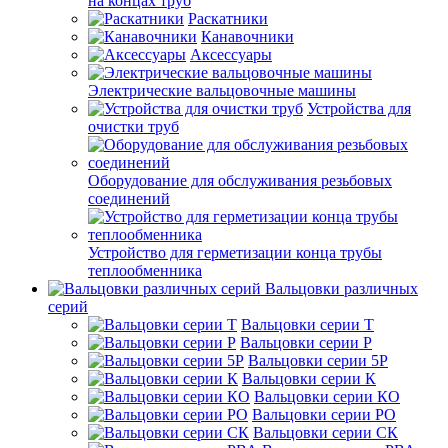
на концах труб
Раскатники
Канавочники
Аксессуары
Электрические вальцовочные машины
Устройства для
очистки труб
Оборудование для обслуживания резьбовых
соединений
Устройство для герметизации конца трубы
теплообменника
Вальцовки различных
серий
Вальцовки серии Т
Вальцовки серии Р
Вальцовки серии 5Р
Вальцовки серии К
Вальцовки серии КО
Вальцовки серии РО
Вальцовки серии СК