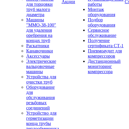
Акции
С
для торцовки
работы
труб малого
Монтаж
диаметра
оборудования
Машины
Подбор
"ММО-38-100"
оборудования
для удаления
Сервисное
оребрения на
обслуживание
концах труб
Получение
Раскатники
сертификата СТ-1
Канавочники
Пневмоаудит для
Аксессуары
компрессоров
Электрические
Дистанционный
вальцовочные
мониторинг
машины
компрессора
Устройства для
очистки труб
Оборудование
для
обслуживания
резьбовых
соединений
Устройство для
герметизации
конца трубы
теплообменника