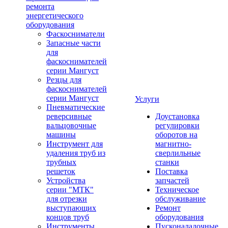
ремонта
энергетического
оборудования
Фаскосниматели
Запасные части
для
фаскоснимателей
серии Мангуст
Резцы для
фаскоснимателей
серии Мангуст
Услуги
Пневматические
реверсивные
Доустановка
вальцовочные
регулировки
машины
оборотов на
Инструмент для
магнитно-
удаления труб из
сверлильные
трубных
станки
решеток
Поставка
Устройства
запчастей
серии "МТК"
Техническое
для отрезки
обслуживание
выступающих
Ремонт
концов труб
оборудования
Инструменты
Пусконаладочные