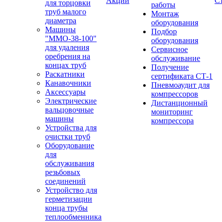
Акции
С
для торцовки
работы
труб малого
Монтаж
диаметра
оборудования
Машины
Подбор
"ММО-38-100"
оборудования
для удаления
Сервисное
оребрения на
обслуживание
концах труб
Получение
Раскатники
сертификата СТ-1
Канавочники
Пневмоаудит для
Аксессуары
компрессоров
Электрические
Дистанционный
вальцовочные
мониторинг
машины
компрессора
Устройства для
очистки труб
Оборудование
для
обслуживания
резьбовых
соединений
Устройство для
герметизации
конца трубы
теплообменника