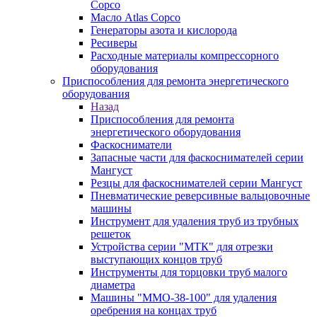
Copco
Масло Atlas Copco
Генераторы азота и кислорода
Ресиверы
Расходные материалы компрессорного
оборудования
Приспособления для ремонта энергетического
оборудования
Назад
Приспособления для ремонта
энергетического оборудования
Фаскосниматели
Запасные части для фаскоснимателей серии
Мангуст
Резцы для фаскоснимателей серии Мангуст
Пневматические реверсивные вальцовочные
машины
Инструмент для удаления труб из трубных
решеток
Устройства серии "МТК" для отрезки
выступающих концов труб
Инструменты для торцовки труб малого
диаметра
Машины "ММО-38-100" для удаления
оребрения на концах труб