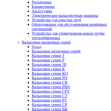
Раскатники
Канавочники
Аксессуары
Электрические вальцовочные машины
Устройства для очистки труб
Оборудование для обслуживания резьбовых
соединений
Устройство для герметизации конца трубы
теплообменника
Вальцовки различных серий
Назад
Вальцовки различных серий
Вальцовки серии Т
Вальцовки серии Р
Вальцовки серии 5Р
Вальцовки серии К
Вальцовки серии КО
Вальцовки серии РО
Вальцовки серии СК
Вальцовки серии РВА
Вальцовки серии СРТ
Вальцовки серии СТ
Вальцовки серии РТ
Вальцовки серии СР
Вальцовки серии ВК