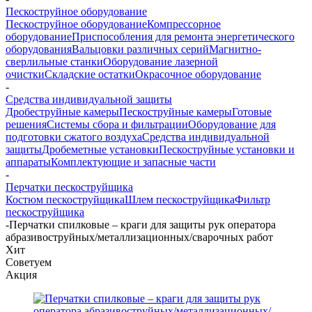
Пескоструйное оборудование
Пескоструйное оборудование
Компрессорное
оборудование
Приспособления для ремонта энергетического
оборудования
Вальцовки различных серий
Магнитно-
сверлильные станки
Оборудование лазерной
очистки
Складские остатки
Окрасочное оборудование
-
Средства индивидуальной защиты
Дробеструйные камеры
Пескоструйные камеры
Готовые
решения
Системы сбора и фильтрации
Оборудование для
подготовки сжатого воздуха
Средства индивидуальной
защиты
Дробеметные установки
Пескоструйные установки и
аппараты
Комплектующие и запасные части
-
Перчатки пескоструйщика
Костюм пескоструйщика
Шлем пескоструйщика
Фильтр
пескоструйщика
-
Перчатки спилковые – краги для защиты рук оператора
абразивоструйных/металлизационных/сварочных работ
Хит
Советуем
Акция