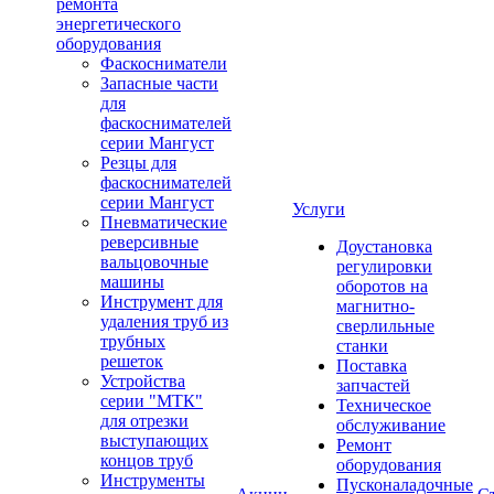
ремонта
энергетического
оборудования
Фаскосниматели
Запасные части
для
фаскоснимателей
серии Мангуст
Резцы для
фаскоснимателей
серии Мангуст
Услуги
Пневматические
реверсивные
Доустановка
вальцовочные
регулировки
машины
оборотов на
Инструмент для
магнитно-
удаления труб из
сверлильные
трубных
станки
решеток
Поставка
Устройства
запчастей
серии "МТК"
Техническое
для отрезки
обслуживание
выступающих
Ремонт
концов труб
оборудования
Инструменты
Пусконаладочные