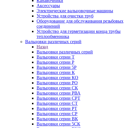
Канавочники
Аксессуары
Электрические вальцовочные машины
Устройства для очистки труб
Оборудование для обслуживания резьбовых
соединений
Устройство для герметизации конца трубы
теплообменника
Вальцовки различных серий
Назад
Вальцовки различных серий
Вальцовки серии Т
Вальцовки серии Р
Вальцовки серии 5Р
Вальцовки серии К
Вальцовки серии КО
Вальцовки серии РО
Вальцовки серии СК
Вальцовки серии РВА
Вальцовки серии СРТ
Вальцовки серии СТ
Вальцовки серии РТ
Вальцовки серии СР
Вальцовки серии ВК
Вальцовки серии 5СК