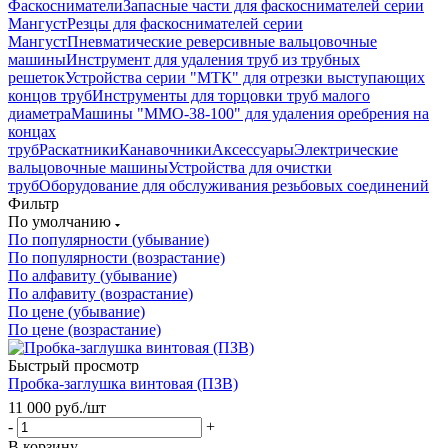
Фаскосниматели
Запасные части для фаскоснимателей серии
Мангуст
Резцы для фаскоснимателей серии
Мангуст
Пневматические реверсивные вальцовочные
машины
Инструмент для удаления труб из трубных
решеток
Устройства серии "МТК" для отрезки выступающих
концов труб
Инструменты для торцовки труб малого
диаметра
Машины "ММО-38-100" для удаления оребрения на
концах
труб
Раскатники
Канавочники
Аксессуары
Электрические
вальцовочные машины
Устройства для очистки
труб
Оборудование для обслуживания резьбовых соединений
Фильтр
По умолчанию
По популярности (убывание)
По популярности (возрастание)
По алфавиту (убывание)
По алфавиту (возрастание)
По цене (убывание)
По цене (возрастание)
Быстрый просмотр
Пробка-заглушка винтовая (ПЗВ)
11 000
руб.
/шт
-
+
В корзину