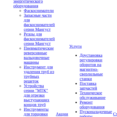
энергетического
оборудования
Фаскосниматели
Запасные части
для
фаскоснимателей
серии Мангуст
Резцы для
фаскоснимателей
серии Мангуст
Услуги
Пневматические
реверсивные
Доустановка
вальцовочные
регулировки
машины
оборотов на
Инструмент для
магнитно-
удаления труб из
сверлильные
трубных
станки
решеток
Поставка
Устройства
запчастей
серии "МТК"
Техническое
для отрезки
обслуживание
выступающих
Ремонт
концов труб
оборудования
Инструменты
Пусконаладочные
для торцовки
Акции
С
работы