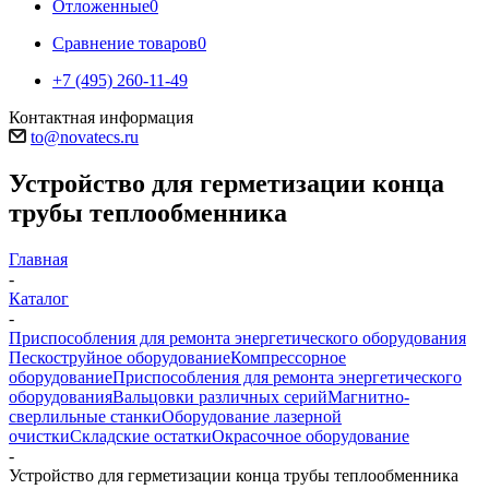
Отложенные
0
Сравнение товаров
0
+7 (495) 260-11-49
Контактная информация
to@novatecs.ru
Устройство для герметизации конца
трубы теплообменника
Главная
-
Каталог
-
Приспособления для ремонта энергетического оборудования
Пескоструйное оборудование
Компрессорное
оборудование
Приспособления для ремонта энергетического
оборудования
Вальцовки различных серий
Магнитно-
сверлильные станки
Оборудование лазерной
очистки
Складские остатки
Окрасочное оборудование
-
Устройство для герметизации конца трубы теплообменника