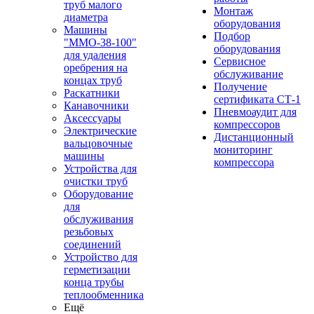
труб малого
Монтаж
диаметра
оборудования
Машины
Подбор
"ММО-38-100"
оборудования
для удаления
Сервисное
оребрения на
обслуживание
концах труб
Получение
Раскатники
сертификата СТ-1
Канавочники
Пневмоаудит для
Аксессуары
компрессоров
Электрические
Дистанционный
вальцовочные
мониторинг
машины
компрессора
Устройства для
очистки труб
Оборудование
для
обслуживания
резьбовых
соединений
Устройство для
герметизации
конца трубы
теплообменника
Ещё