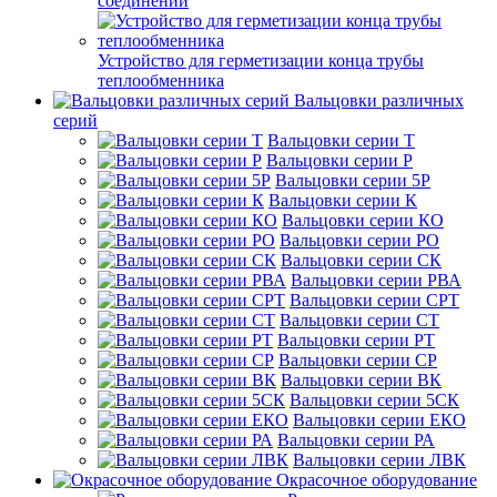
соединений
Устройство для герметизации конца трубы
теплообменника
Вальцовки различных
серий
Вальцовки серии Т
Вальцовки серии Р
Вальцовки серии 5Р
Вальцовки серии К
Вальцовки серии КО
Вальцовки серии РО
Вальцовки серии СК
Вальцовки серии РВА
Вальцовки серии СРТ
Вальцовки серии СТ
Вальцовки серии РТ
Вальцовки серии СР
Вальцовки серии ВК
Вальцовки серии 5СК
Вальцовки серии ЕКО
Вальцовки серии РА
Вальцовки серии ЛВК
Окрасочное оборудование