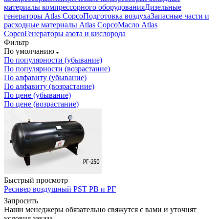
материалы компрессорного оборудования
Дизельные
генераторы Atlas Copco
Подготовка воздуха
Запасные части и
расходные материалы Atlas Copco
Масло Atlas
Copco
Генераторы азота и кислорода
Фильтр
По умолчанию
По популярности (убывание)
По популярности (возрастание)
По алфавиту (убывание)
По алфавиту (возрастание)
По цене (убывание)
По цене (возрастание)
Быстрый просмотр
Ресивер воздушный PST РВ и РГ
Запросить
Наши менеджеры обязательно свяжутся с вами и уточнят
условия заказа