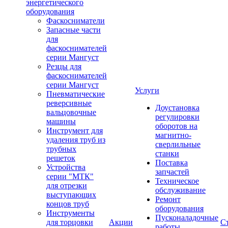
энергетического
оборудования
Фаскосниматели
Запасные части
для
фаскоснимателей
серии Мангуст
Резцы для
фаскоснимателей
серии Мангуст
Услуги
Пневматические
реверсивные
Доустановка
вальцовочные
регулировки
машины
оборотов на
Инструмент для
магнитно-
удаления труб из
сверлильные
трубных
станки
решеток
Поставка
Устройства
запчастей
серии "МТК"
Техническое
для отрезки
обслуживание
выступающих
Ремонт
концов труб
оборудования
Инструменты
Пусконаладочные
для торцовки
Акции
С
работы