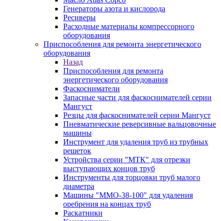
Генераторы азота и кислорода
Ресиверы
Расходные материалы компрессорного
оборудования
Приспособления для ремонта энергетического
оборудования
Назад
Приспособления для ремонта
энергетического оборудования
Фаскосниматели
Запасные части для фаскоснимателей серии
Мангуст
Резцы для фаскоснимателей серии Мангуст
Пневматические реверсивные вальцовочные
машины
Инструмент для удаления труб из трубных
решеток
Устройства серии "МТК" для отрезки
выступающих концов труб
Инструменты для торцовки труб малого
диаметра
Машины "ММО-38-100" для удаления
оребрения на концах труб
Раскатники