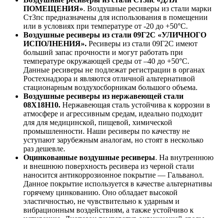
ПОМЕЩЕНИЯ»
. Воздушные ресиверы из стали марки
Ст3пс предназначены для использования в помещении
или в условиях при температуре от -20 до +50°С.
Воздушные ресиверы из стали 09Г2С «УЛИЧНОГО
ИСПОЛНЕНИЯ».
Ресиверы из стали 09Г2С имеют
больший запас прочности и могут работать при
температуре окружающей среды от –40 до +50°С.
Данные ресиверы не подлежат регистрации в органах
Ростехнадзора и являются отличной альтернативой
стационарным воздухосборникам большого объема.
Воздушные ресиверы из нержавеющей стали
08Х18Н10.
Нержавеющая сталь устойчива к коррозии в
атмосфере и агрессивным средам, идеально подходит
для для медицинской, пищевой, химической
промышленности. Наши ресиверы по качеству не
уступают зарубежным аналогам, но стоят в несколько
раз дешевле.
Оцинкованные воздушные ресиверы
. На внутреннюю
и внешнюю поверхность ресивера из черной стали
наносится антикоррозионное покрытие — Гальванол.
Данное покрытие используется в качестве альтернативы
горячему цинкованию. Оно обладает высокой
эластичностью, не чувствительно к ударным и
вибрационным воздействиям, а также устойчиво к