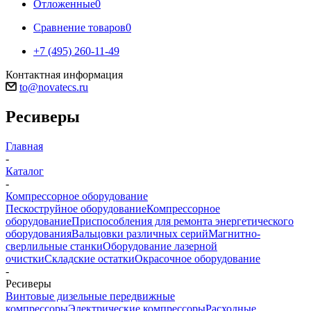
Отложенные
0
Сравнение товаров
0
+7 (495) 260-11-49
Контактная информация
to@novatecs.ru
Ресиверы
Главная
-
Каталог
-
Компрессорное оборудование
Пескоструйное оборудование
Компрессорное
оборудование
Приспособления для ремонта энергетического
оборудования
Вальцовки различных серий
Магнитно-
сверлильные станки
Оборудование лазерной
очистки
Складские остатки
Окрасочное оборудование
-
Ресиверы
Винтовые дизельные передвижные
компрессоры
Электрические компрессоры
Расходные