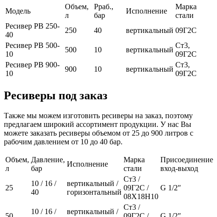
Объем,
Рраб.,
Марка
Модель
Исполнение
л
бар
стали
Ресивер РВ 250-
250
40
вертикальный
09Г2С
40
Ресивер РВ 500-
Ст3,
500
10
вертикальный
10
09Г2С
Ресивер РВ 900-
Ст3,
900
10
вертикальный
10
09Г2С
Ресиверы под заказ
Также мы можем изготовить ресиверы на заказ, поэтому
предлагаем широкий ассортимент продукции. У нас Вы
можете заказать ресиверы объемом от 25 до 900 литров с
рабочим давлением от 10 до 40 бар.
Объем,
Давление,
Марка
Присоединение
Исполнение
л
бар
стали
вход-выход
Ст3 /
10 / 16 /
вертикальный /
25
09Г2С /
G 1/2″
40
горизонтальный
08Х18Н10
Ст3 /
10 / 16 /
вертикальный /
50
09Г2С /
G 1/2″