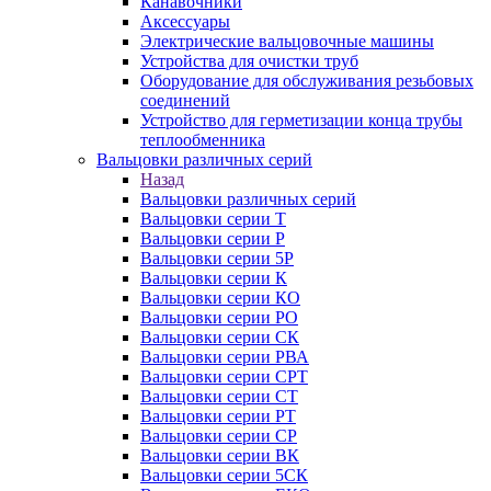
Канавочники
Аксессуары
Электрические вальцовочные машины
Устройства для очистки труб
Оборудование для обслуживания резьбовых
соединений
Устройство для герметизации конца трубы
теплообменника
Вальцовки различных серий
Назад
Вальцовки различных серий
Вальцовки серии Т
Вальцовки серии Р
Вальцовки серии 5Р
Вальцовки серии К
Вальцовки серии КО
Вальцовки серии РО
Вальцовки серии СК
Вальцовки серии РВА
Вальцовки серии СРТ
Вальцовки серии СТ
Вальцовки серии РТ
Вальцовки серии СР
Вальцовки серии ВК
Вальцовки серии 5СК