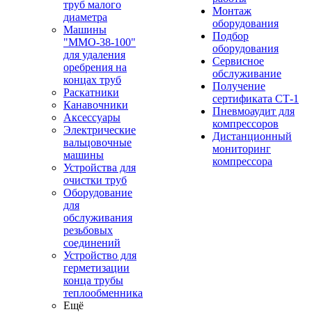
труб малого
Монтаж
диаметра
оборудования
Машины
Подбор
"ММО-38-100"
оборудования
для удаления
Сервисное
оребрения на
обслуживание
концах труб
Получение
Раскатники
сертификата СТ-1
Канавочники
Пневмоаудит для
Аксессуары
компрессоров
Электрические
Дистанционный
вальцовочные
мониторинг
машины
компрессора
Устройства для
очистки труб
Оборудование
для
обслуживания
резьбовых
соединений
Устройство для
герметизации
конца трубы
теплообменника
Ещё