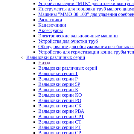
Устройства серии "МТК" для отрезки выступ
Инструменты для торцовки труб малого диам
Машины "ММО-38-100" для удаления оребрен
Раскатники
Канавочники
Аксессуары
Электрические вальцовочные машины
Устройства для очистки труб
Оборудование для обслуживания резьбовых с
Устройство для герметизации конца трубы т
Вальцовки различных серий
Назад
Вальцовки различных серий
Вальцовки серии Т
Вальцовки серии Р
Вальцовки серии 5Р
Вальцовки серии К
Вальцовки серии КО
Вальцовки серии РО
Вальцовки серии СК
Вальцовки серии РВА
Вальцовки серии СРТ
Вальцовки серии СТ
Вальцовки серии РТ
Вальцовки серии СР