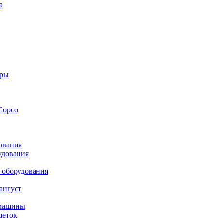
а
оры
Copco
ования
удования
 оборудования
ангуст
 машины
шеток