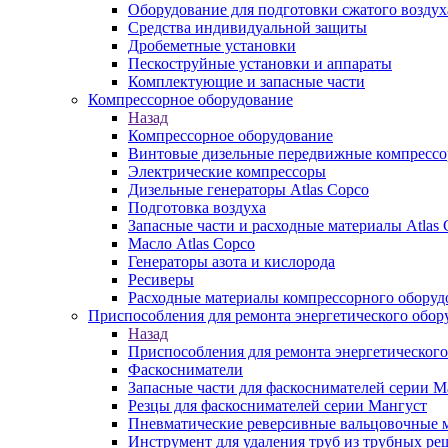
Оборудование для подготовки сжатого воздух
Средства индивидуальной защиты
Дробеметные установки
Пескоструйные установки и аппараты
Комплектующие и запасные части
Компрессорное оборудование
Назад
Компрессорное оборудование
Винтовые дизельные передвижные компресс
Электрические компрессоры
Дизельные генераторы Atlas Copco
Подготовка воздуха
Запасные части и расходные материалы Atlas 
Масло Atlas Copco
Генераторы азота и кислорода
Ресиверы
Расходные материалы компрессорного оборуд
Приспособления для ремонта энергетического обор
Назад
Приспособления для ремонта энергетического
Фаскосниматели
Запасные части для фаскоснимателей серии М
Резцы для фаскоснимателей серии Мангуст
Пневматические реверсивные вальцовочные
Инструмент для удаления труб из трубных ре