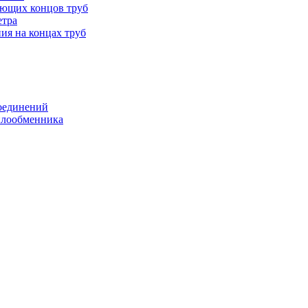
ающих концов труб
етра
ия на концах труб
оединений
еплообменника