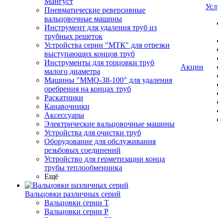
Мангуст
Усл
Пневматические реверсивные
вальцовочные машины
Инструмент для удаления труб из
трубных решеток
Устройства серии "МТК" для отрезки
выступающих концов труб
Инструменты для торцовки труб
Акции
малого диаметра
Машины "ММО-38-100" для удаления
оребрения на концах труб
Раскатники
Канавочники
Аксессуары
Электрические вальцовочные машины
Устройства для очистки труб
Оборудование для обслуживания
резьбовых соединений
Устройство для герметизации конца
трубы теплообменника
Ещё
Вальцовки различных серий
Вальцовки серии Т
Вальцовки серии Р