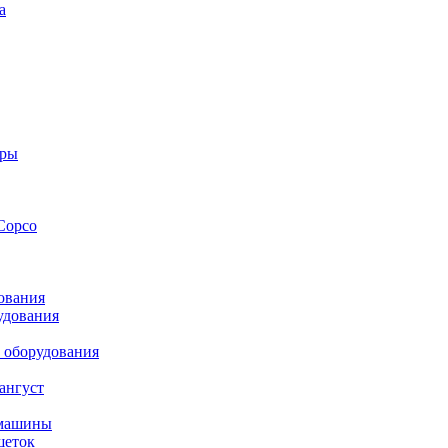
а
оры
Copco
ования
удования
 оборудования
ангуст
 машины
шеток