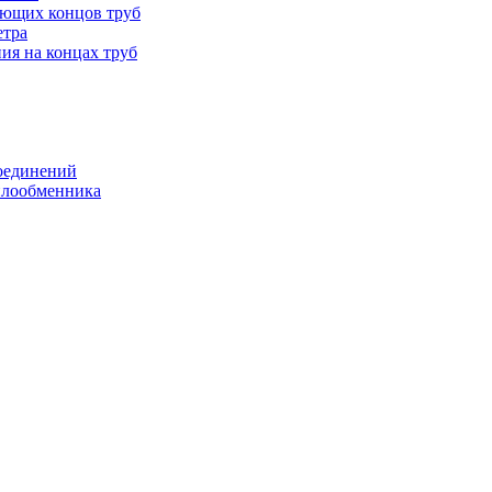
ающих концов труб
етра
ия на концах труб
оединений
еплообменника