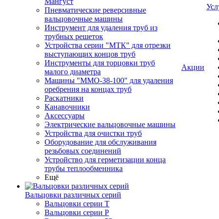
Мангуст
Усл
Пневматические реверсивные
вальцовочные машины
Инструмент для удаления труб из
трубных решеток
Устройства серии "МТК" для отрезки
выступающих концов труб
Инструменты для торцовки труб
Акции
малого диаметра
Машины "ММО-38-100" для удаления
оребрения на концах труб
Раскатники
Канавочники
Аксессуары
Электрические вальцовочные машины
Устройства для очистки труб
Оборудование для обслуживания
резьбовых соединений
Устройство для герметизации конца
трубы теплообменника
Ещё
Вальцовки различных серий
Вальцовки серии Т
Вальцовки серии Р