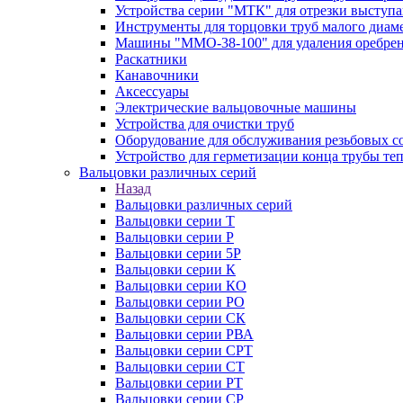
Устройства серии "МТК" для отрезки выступ
Инструменты для торцовки труб малого диам
Машины "ММО-38-100" для удаления оребрен
Раскатники
Канавочники
Аксессуары
Электрические вальцовочные машины
Устройства для очистки труб
Оборудование для обслуживания резьбовых с
Устройство для герметизации конца трубы т
Вальцовки различных серий
Назад
Вальцовки различных серий
Вальцовки серии Т
Вальцовки серии Р
Вальцовки серии 5Р
Вальцовки серии К
Вальцовки серии КО
Вальцовки серии РО
Вальцовки серии СК
Вальцовки серии РВА
Вальцовки серии СРТ
Вальцовки серии СТ
Вальцовки серии РТ
Вальцовки серии СР