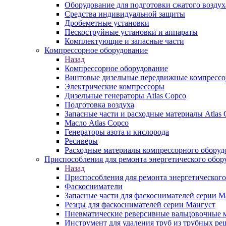
Оборудование для подготовки сжатого воздух
Средства индивидуальной защиты
Дробеметные установки
Пескоструйные установки и аппараты
Комплектующие и запасные части
Компрессорное оборудование
Назад
Компрессорное оборудование
Винтовые дизельные передвижные компресс
Электрические компрессоры
Дизельные генераторы Atlas Copco
Подготовка воздуха
Запасные части и расходные материалы Atlas 
Масло Atlas Copco
Генераторы азота и кислорода
Ресиверы
Расходные материалы компрессорного оборуд
Приспособления для ремонта энергетического обор
Назад
Приспособления для ремонта энергетического
Фаскосниматели
Запасные части для фаскоснимателей серии М
Резцы для фаскоснимателей серии Мангуст
Пневматические реверсивные вальцовочные
Инструмент для удаления труб из трубных ре